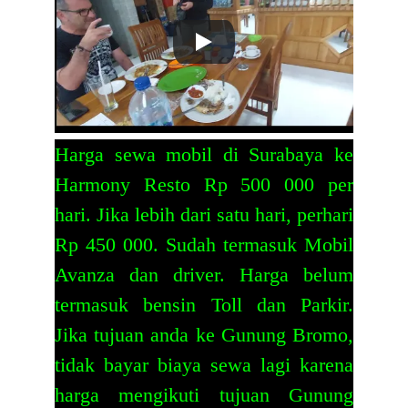
Harga
sewa mobil di Surabaya
ke
Harmony Resto Rp 500 000 per
hari. Jika lebih dari satu hari, perhari
Rp 450 000. Sudah termasuk Mobil
Avanza dan driver. Harga belum
termasuk bensin Toll dan Parkir.
Jika tujuan anda ke Gunung Bromo,
tidak bayar biaya sewa lagi karena
harga mengikuti tujuan Gunung