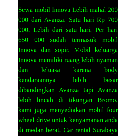
Sewa mobil Innova Lebih mahal 200
000 dari Avanza. Satu hari Rp 700
000. Lebih dari satu hari, Per hari
650 000 sudah termasuk mobil
Innova dan sopir. Mobil keluarga
Innova memiliki ruang lebih nyaman
dan leluasa karena body
kendaraannya lebih besar
dibandingkan Avanza tapi Avanza
lebih lincah di tikungan Bromo.
kami juga menyediakan mobil four
wheel drive untuk kenyamanan anda
di medan berat.
Car rental Surabaya