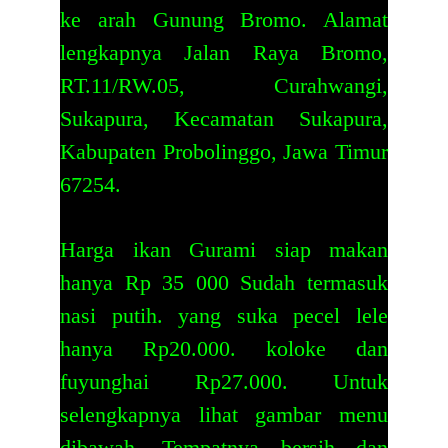
ke arah Gunung Bromo. Alamat
lengkapnya Jalan Raya Bromo,
RT.11/RW.05, Curahwangi,
Sukapura, Kecamatan Sukapura,
Kabupaten Probolinggo, Jawa Timur
67254.
Harga ikan Gurami siap makan
hanya Rp 35 000 Sudah termasuk
nasi putih. yang suka pecel lele
hanya Rp20.000. koloke dan
fuyunghai Rp27.000. Untuk
selengkapnya lihat gambar menu
dibawah. Tempatnya bersih dan