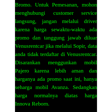
Bromo. Untuk Pemesanan, mohon
menghubungi customer service
langsung, jangan melalui driver
karena harga sewaktu-waktu ada
promo dan tanggung jawab diluar
Venusrentcar jika melalui Sopir, data
anda tidak terdaftar di Venusrentcar.
Disarankan menggunkan mobil
Pajero karena lebih aman dan
harganya ada promo saat ini, hanya
seharga mobil Avanza. Sedangkan
harga normalnya diatas harga
Innova Reborn.