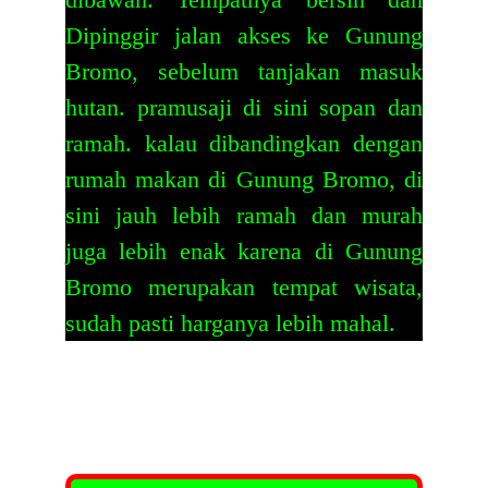
Dipinggir jalan akses ke Gunung
Bromo, sebelum tanjakan masuk
hutan. pramusaji di sini sopan dan
ramah. kalau dibandingkan dengan
rumah makan di Gunung Bromo, di
sini jauh lebih ramah dan murah
juga lebih enak karena di Gunung
Bromo merupakan tempat wisata,
sudah pasti harganya lebih mahal.