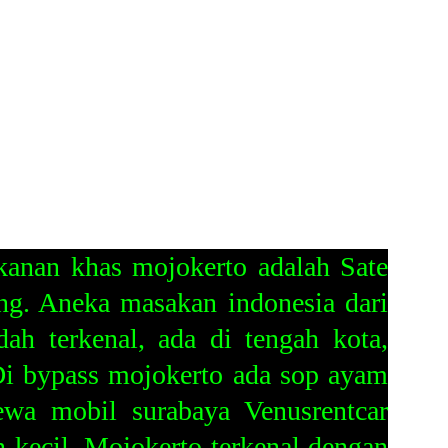
kanan khas mojokerto adalah Sate
ong. Aneka masakan indonesia dari
h terkenal, ada di tengah kota,
 Di bypass mojokerto ada sop ayam
ewa mobil surabaya Venusrentcar
ecil, Mojokerto terkenal dengan