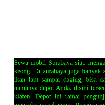
Sewa mobil Surabaya siap mengan
keong. Di surabaya juga banyak s
ikan laut sampai daging, bisa 
namanya depot Anda. disini terse
klaten. Depot ini ramai pengun
mencoba masakannya. Rasanya me