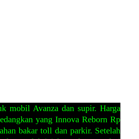
k mobil Avanza dan supir. Harga
 Sedangkan yang Innova Reborn Rp
an bakar toll dan parkir. Setelah