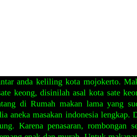
tar anda keliling kota mojokerto. Ma
ate keong, disinilah asal kota sate ke
datang di Rumah makan lama yang suda
dia aneka masakan indonesia lengkap.
jung. Karena penasaran, rombongan s
mang enak dan murah. Untuk makanan k