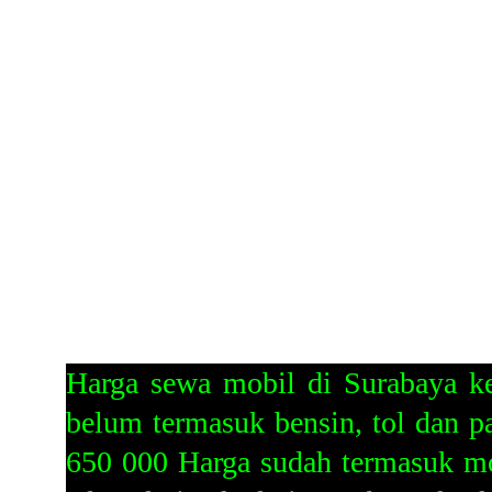
Harga sewa mobil di Surabaya k
belum termasuk bensin, tol dan 
650 000 Harga sudah termasuk mob