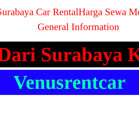
urabaya Car Rental
Harga Sewa Mo
General Information
Dari Surabaya 
Venusrentcar