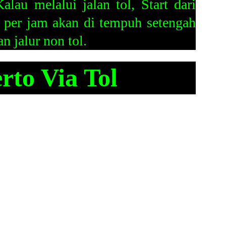
lau melalui jalan tol, Start dari
 per jam akan di tempuh setengah
n jalur non tol.
to Via Tol