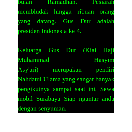
bulan Ramadhan. Pesiarah
membludak hingga ribuan orang
yang datang. Gus Dur adalah
presiden Indonesia ke 4.
Keluarga Gus Dur (Kiai Haji
Muhammad Hasyim
Asy'ari) merupakan pendiri
Nahdatul Ulama yang sangat banyak
pengikutnya sampai saat ini.
Sewa
mobil Surabaya
Siap ngantar anda
dengan senyuman.