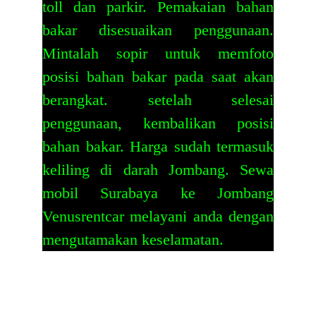
toll dan parkir. Pemakaian bahan
bakar disesuaikan penggunaan.
Mintalah sopir untuk memfoto
posisi bahan bakar pada saat akan
berangkat. setelah selesai
penggunaan, kembalikan posisi
bahan bakar. Harga sudah termasuk
keliling di darah Jombang.
Sewa
mobil Surabaya ke Jombang
Venusrentcar melayani anda dengan
mengutamakan keselamatan.