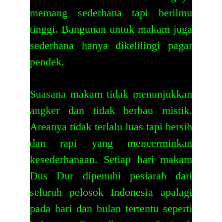
memang sederhana tapi berilmu
tinggi. Bangunan untuk makam juga
sederhana hanya dikelilingi pagar
pendek.
Suasana makam tidak menunjukkan
angker dan tidak berbau mistik.
Areanya tidak terlalu luas tapi bersih
dan rapi yang mencerminkan
kesederhanaan. Setiap hari makam
Dus Dur dipenuhi pesiarah dari
seluruh pelosok Indonesia apalagi
pada hari dan bulan tertentu seperti