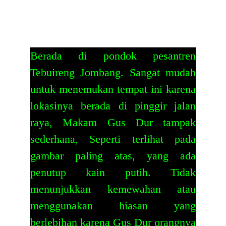
Berada di pondok pesantren
Tebuireng Jombang. Sangat mudah
untuk menemukan tempat ini karena
lokasinya berada di pinggir jalan
raya, Makam Gus Dur tampak
sederhana, Seperti terlihat pada
gambar paling atas, yang ada
penutup kain putih. Tidak
menunjukkan kemewahan atau
menggunakan hiasan yang
berlebihan karena Gus Dur orangnya