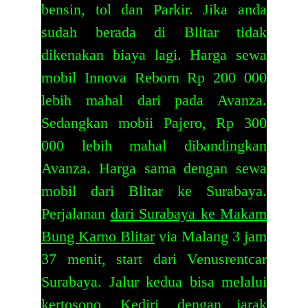
bensin, tol dan Parkir. Jika anda
sudah berada di Blitar tidak
dikenakan biaya lagi. Harga sewa
mobil Innova Reborn Rp 200 000
lebih mahal dari pada Avanza.
Sedangkan mobii Pajero, Rp 300
000 lebih mahal dibandingkan
Avanza. Harga sama dengan
sewa
mobil dari Blitar ke Surabaya
.
Perjalanan
dari Surabaya ke Makam
Bung Karno Blitar
via Malang 3 jam
37 menit, start dari Venusrentcar
Surabaya. Jalur kedua bisa melalui
kertosono, Kediri, dengan jarak