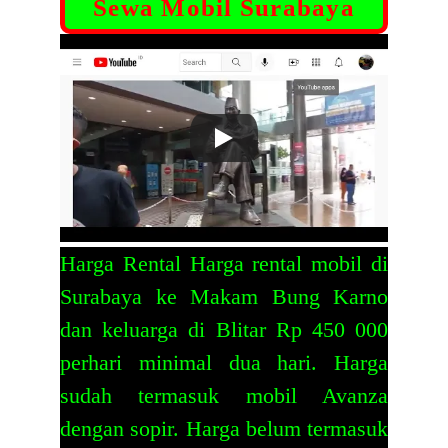
Sewa Mobil Surabaya
Harga Rental Harga rental mobil di
Surabaya ke Makam Bung Karno
dan keluarga di Blitar Rp 450 000
perhari minimal dua hari. Harga
sudah termasuk mobil Avanza
dengan sopir. Harga belum termasuk